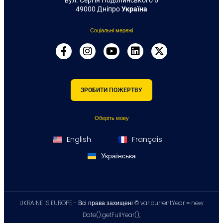
вул. Сергія Подолинського 6
49000 Дніпро
Україна
Соціальні мережі
ЗРОБИТИ ПОЖЕРТВУ
Оберіть мову
English
Français
Українська
UKRAINE IS EUROPE - Всі права захищені ©
var currentYear = new
Date().getFullYear();