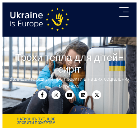
Трохи тепла для дітей-
сиріт
Залишайте відгуки про проекти в наших соціальних
мережах:
НАТИСНІТЬ ТУТ, ЩОБ
ЗРОБИТИ ПОЖЕРТВУ