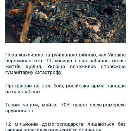
Поза жахливою та руйнівною війною, яку Україна
переживає вже 11 місяців і яка забирає тисячі
життів щодня, Україна переживає справжню
гуманітарну катастрофу.
Програючи на полі бою, російська армія нападає
на найслабших.
Таким чином, майже 70% нашої електромережі
зруйновано.
12 мільйонів домогосподарств лишаються без
гарячої води, електроенергії та опалення.